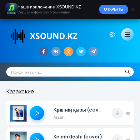
Наше приложение XSOUND.KZ
×
ОТКРЫТЬ
Слушай в фоне без ограничений
Казахские
Көршінің қызы (cover)
Arsen
Kelem deshi (cover)