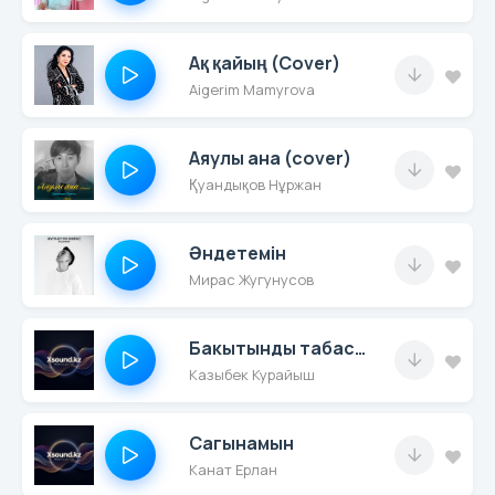
Ақ қайың (Cover)
Aigerim Mamyrova
Аяулы ана (cover)
Қуандықов Нұржан
Әндетемін
Мирас Жугунусов
Бакытынды табасын
Казыбек Курайыш
Сагынамын
Канат Ерлан