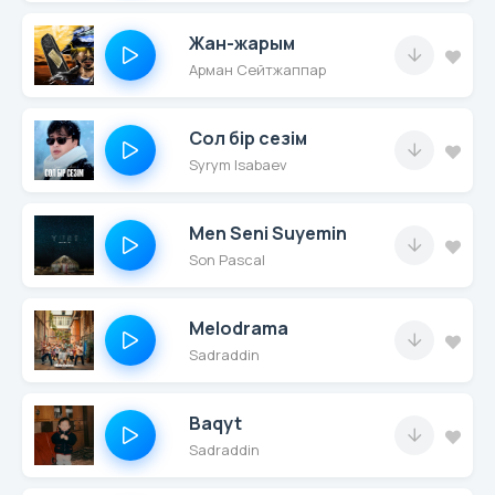
Жан-жарым
Арман Сейтжаппар
Сол бір сезім
Syrym Isabaev
Men Seni Suyemin
Son Pascal
Melodrama
Sadraddin
Baqyt
Sadraddin