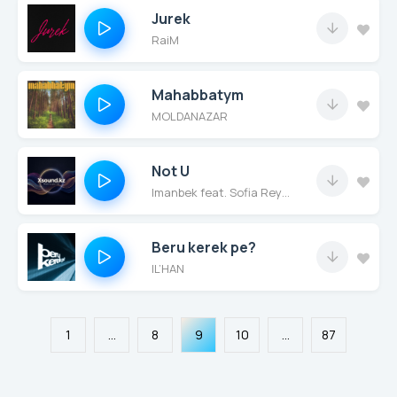
Jurek
RaiM
Mahabbatym
MOLDANAZAR
Not U
Imanbek feat. Sofia Reyes & Luisa Sonza
Beru kerek pe?
IL’HAN
1
...
8
9
10
...
87