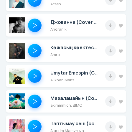
Arsen
Джованна (Cover Enrasta)
Andranik
Көз жасың көмектеспейді (Cover)
Amre
Umytar Emespin (Cover)
Alikhan Maks
Мазаламайын (Cover)
akimmmich, BIMO
Таптымау сені (cover)
Aigerim Mamyrova