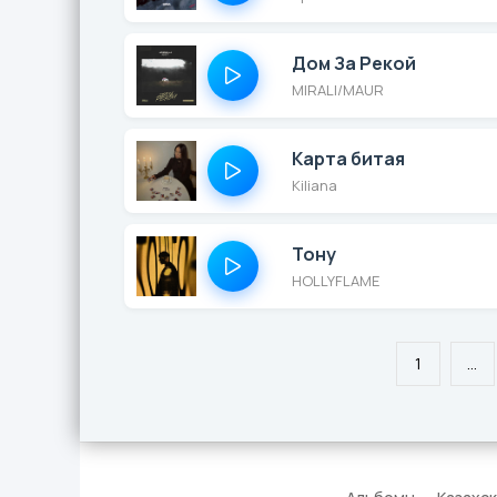
Дом За Рекой
MIRALI/MAUR
Карта битая
Kiliana
Тону
HOLLYFLAME
1
...