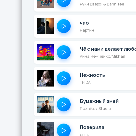
Руки Вверх! & Bahh Tee
чао
мартин
Чё с нами делает люб
Анна Немченко/Mikhail
Нежность
TRIDA
Бумажный змей
Reznikov Studio
Поверила
opm․