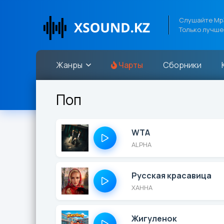
Слушайте Mp3
Только лучше
Жанры
Чарты
Сборники
Поп
WTA
ALPHA
Русская красавица
ХАННА
Жигуленок