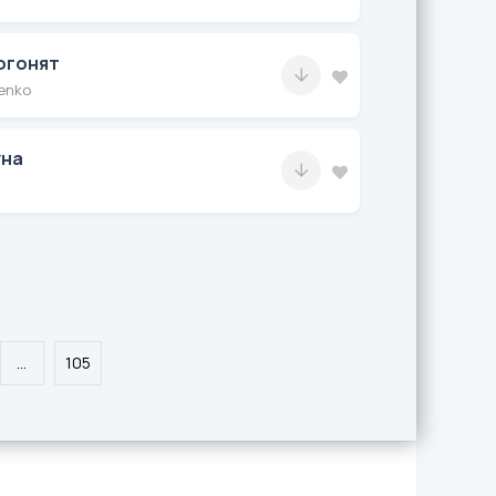
огонят
enko
уна
...
105