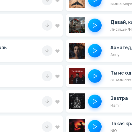
Миша Мар
Давай, к
Лисицын/Na
овь
Армагед
Алсу
Ты не од
SHAMI/Idris
Завтра
Ramil'
Такая к
NЮ