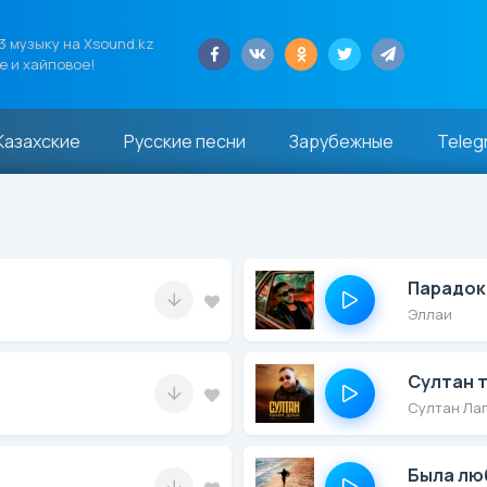
 музыку на Xsound.kz
е и хайповое!
Казахские
Русские песни
Зарубежные
Teleg
Парадок
Эллаи
Султан 
Султан Ла
Была лю