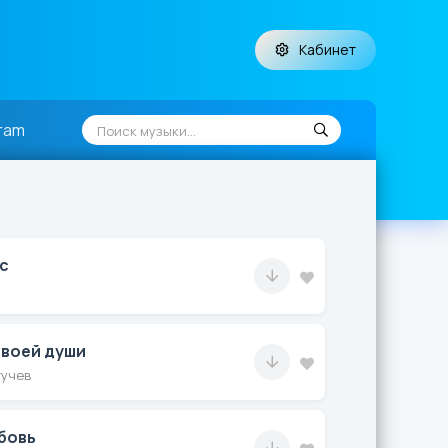
Кабинет
ram
с
твоей души
гучев
бовь