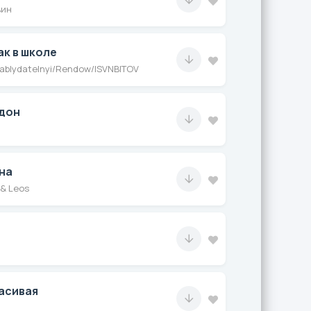
вин
ак в школе
blydatelnyi/Rendow/ISVNBITOV
дон
на
 & Leos
расивая