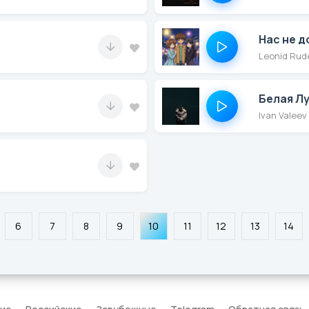
Нас не д
Leonid Rud
Белая Л
Ivan Valeev
6
7
8
9
10
11
12
13
14