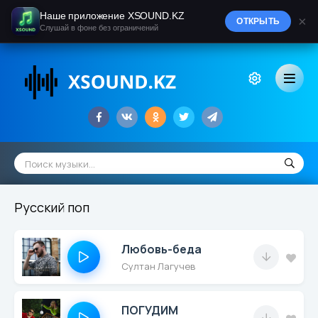
Наше приложение XSOUND.KZ
×
ОТКРЫТЬ
Слушай в фоне без ограничений
Русский поп
Любовь-беда
Султан Лагучев
ПОГУДИМ