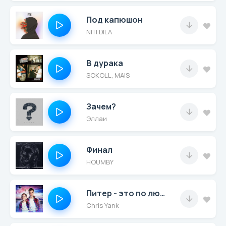
Под капюшон
NITI DILA
В дурака
SOKOLL, MAIS
Зачем?
Эллаи
Финал
HOUMBY
Питер - это по любви
Chris Yank