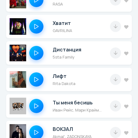
RASA
Хватит
GAVRILINA
Дистанция
5sta Family
Лифт
Rita Dakota
Ты меня бесишь
Иван Рейс, Мари Краймбрери
ВОКЗАЛ
Akmal', ZADONSKAYA