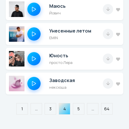
Маюсь
Йович
Унесенные летом
EMIN
Юность
просто Лера
Заводская
нексюша
1
...
3
4
5
...
64