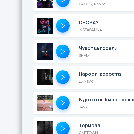
G4OUR, ushira
СНОВА?
INSTASAMKA
Чувства горели
SHAMI
Нарост, короста
Джизус
В детстве было прощ
DAVA
Тормоза
CAPTOWN