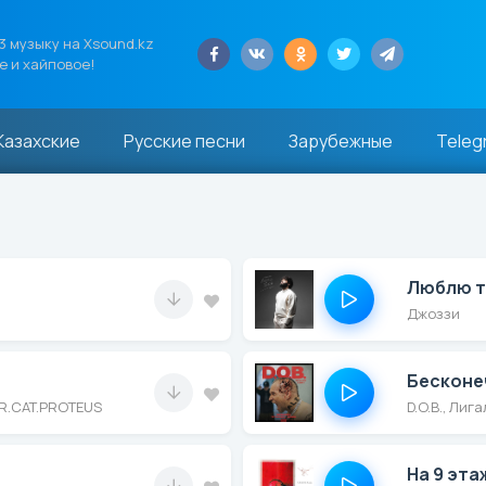
 музыку на Xsound.kz
е и хайповое!
Казахские
Русские песни
Зарубежные
Teleg
Люблю т
Джоззи
Бесконе
OR.CAT.PROTEUS
D.O.B., Лига
На 9 эта