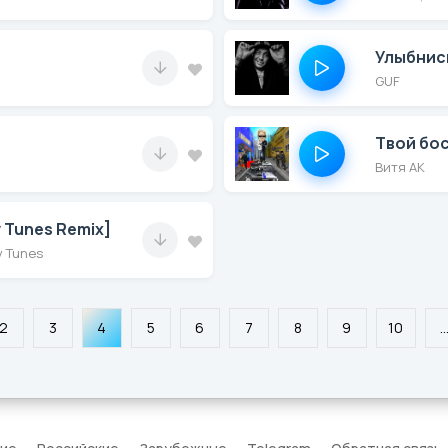
Улыбнис
GUF
Твой бос
Витя АК
 Tunes Remix]
y Tunes
2
3
4
5
6
7
8
9
10
..