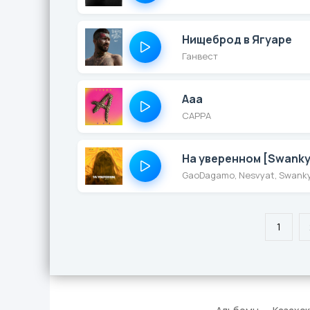
Нищеброд в Ягуаре
Ганвест
Ааа
САРРА
На уверенном [Swanky
GaoDagamo, Nesvyat, Swank
1