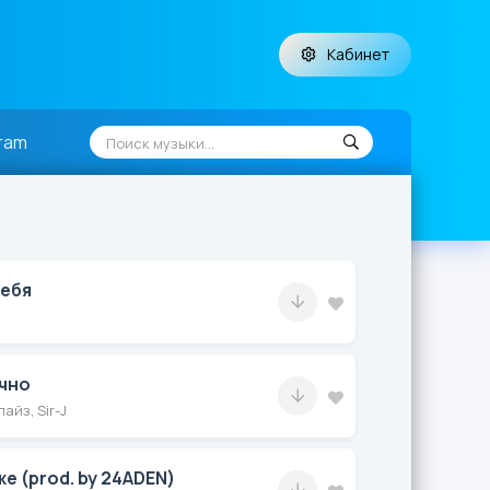
Кабинет
ram
ебя
чно
лайз, Sir-J
же (prod. by 24ADEN)