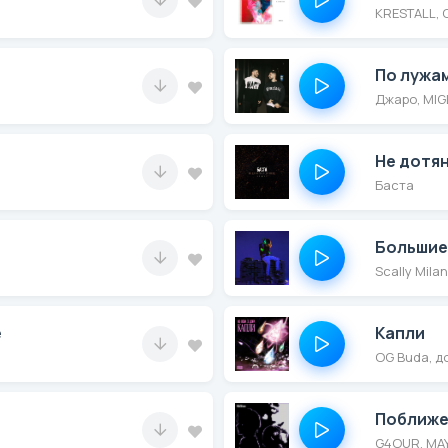
KRESTALL, 
По лужа
Джаро, MIG
Не дотян
Баста
Большие
Scally Mila
е
Капли
OG Buda, д
Поближ
G4OUR, MA