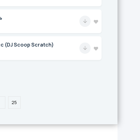
ь
с (DJ Scoop Scratch)
.
25