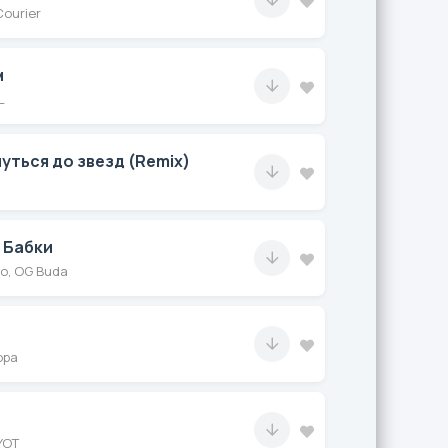
Courier
м
L
уться до звезд (Remix)
 Бабки
no, OG Buda
ора
е
YOT