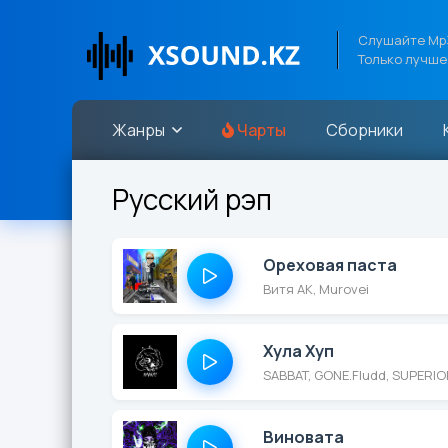
Слушайте Mp3
Только лучше
Жанры
Чарты
Сборники
Русский рэп
Ореховая паста
Витя АК, Murovei
Хула Хуп
SABBAT, GONE.Fludd, SUPERI
Виновата