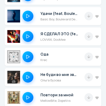
Удачи (feat. Boulevard Depo & TVETH)
Basic Boy, Boulevard Depo, TVETH
Я СДЕЛАЛ ЭТО (feat. DooMee)
LOVV66, DooMee
Ода
Krec
Не буди во мне зверя
Ольга Бузова
Повтори за мной
MellowBite, DopeVvs