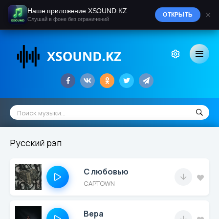
Наше приложение XSOUND.KZ
×
ОТКРЫТЬ
Слушай в фоне без ограничений
Русский рэп
С любовью
CAPTOWN
Вера