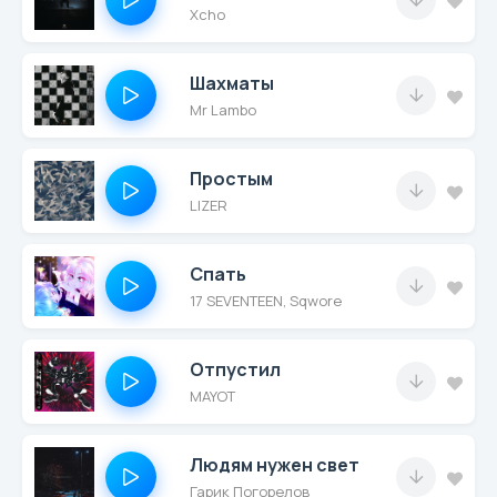
Xcho
Шахматы
Mr Lambo
Простым
LIZER
Спать
17 SEVENTEEN, Sqwore
Отпустил
MAYOT
Людям нужен свет
Гарик Погорелов