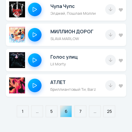
Чупа Чупс
Элджей, Пошлая Молли
МИЛЛИОН ДОРОГ
SLAVA MARLOW
Голос улиц
Lil Morty
АТЛЕТ
Бриллиантовый Ти, Barz
1
...
5
6
7
...
25