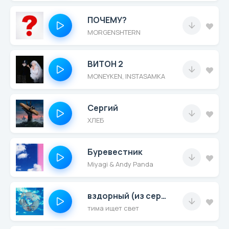
ПОЧЕМУ?
MORGENSHTERN
ВИТОН 2
MONEYKEN, INSTASAMKA
Сергий
ХЛЕБ
Буревестник
Miyagi & Andy Panda
вздорный (из сериала "СОЛДАУТ")
тима ищет свет