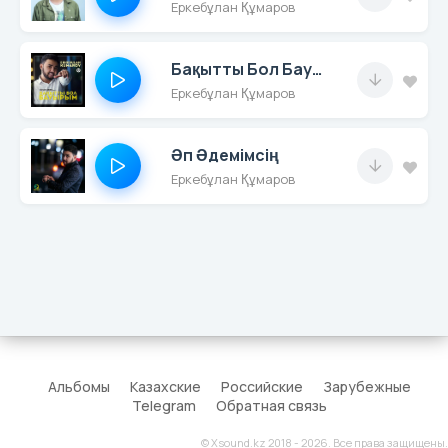
Еркебұлан Құмаров
Бақытты Бол Бауырым
Еркебұлан Құмаров
Әп Әдемімсің
Еркебұлан Құмаров
Альбомы
Казахские
Российские
Зарубежные
Telegram
Обратная связь
© Xsound.kz 2018 - 2026. Все права защищены.