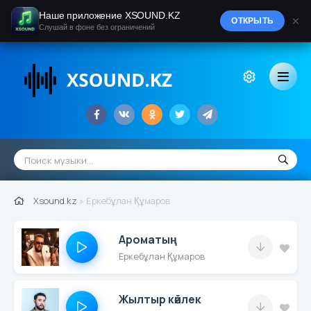
Наше приложение XSOUND.KZ
×
ОТКРЫТЬ
Слушай в фоне без ограничений
Xsound.kz
» Еркебұлан Құмаров
Ароматың
Еркебұлан Құмаров
Жылтыр көйлек