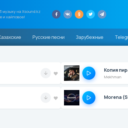
 музыку на Xsound.kz
е и хайповое!
Казахские
Русские песни
Зарубежные
Teleg
Копия пир
Mekhman
Morena (S