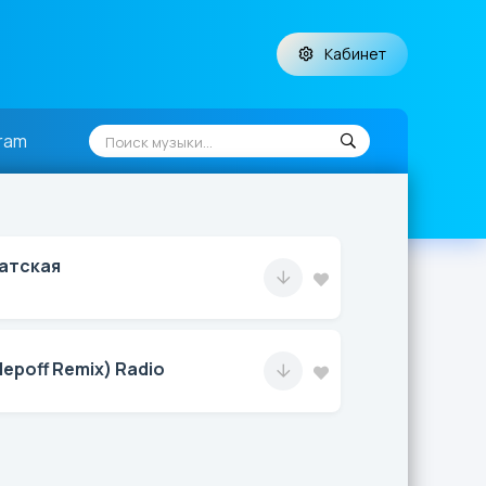
Кабинет
ram
атская
lepoff Remix) Radio