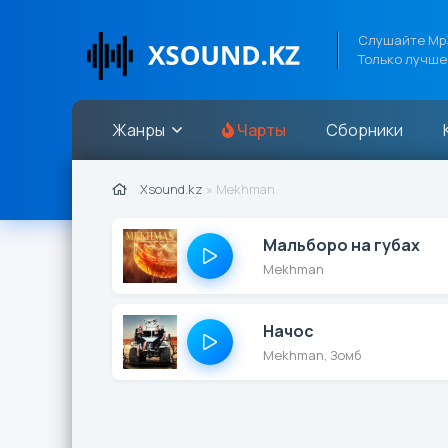
Слушайте Mp3
Только лучше
Жанры
Чарты
Сборники
Xsound.kz
» Mekhman
Мальборо на губах
Mekhman
Начос
Mekhman, Зомб