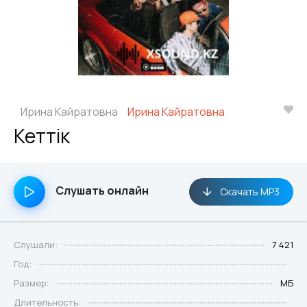
Ирина Кайратовна
Ирина Кайратовна
Кеттік
Слушать онлайн
Скачать MP3
Слушали:
7 421
Год:
Размер:
МБ
Длительность: