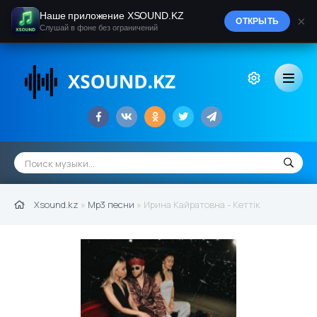
Наше приложение XSOUND.KZ
×
ОТКРЫТЬ
Слушай в фоне без ограничений
Xsound.kz
»
Mp3 песни
» Ирина Кайратовна - Кеттік