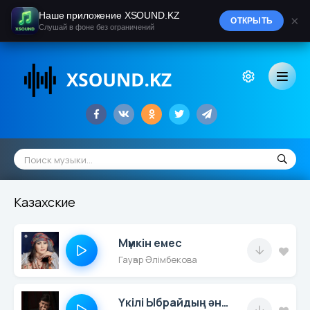
Наше приложение XSOUND.KZ
×
ОТКРЫТЬ
Слушай в фоне без ограничений
Казахские
Мүмкін емес
Гауһар Әлімбекова
Үкілі Ыбрайдың әні Қараторғай