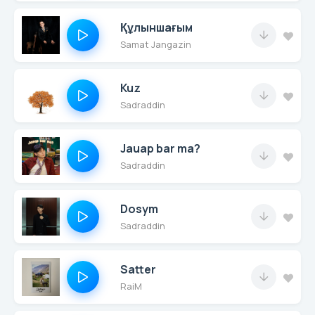
Құлыншағым
Samat Jangazin
Kuz
Sadraddin
Jauap bar ma?
Sadraddin
Dosym
Sadraddin
Satter
RaiM