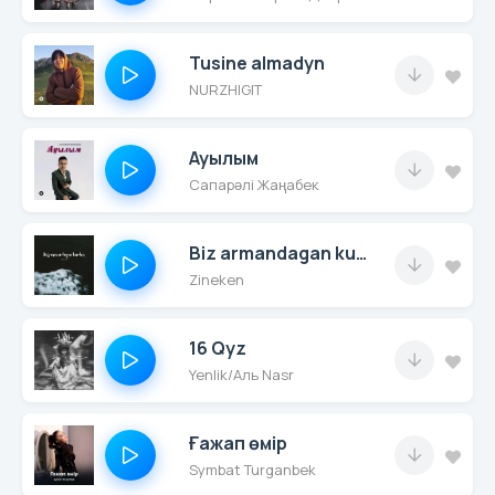
Tusine almadyn
NURZHIGIT
Ауылым
Сапарәлі Жаңабек
Biz armandagan kunder
Zineken
16 Qyz
Yenlik/Аль Nasr
Ғажап өмір
Symbat Turganbek