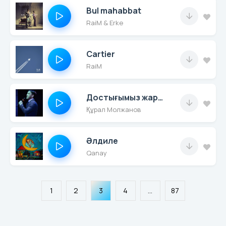
Bul mahabbat
RaiM & Erke
Cartier
RaiM
Достығымыз жарасқан
Құрал Молжанов
Әлдиле
Qanay
1
2
3
4
...
87