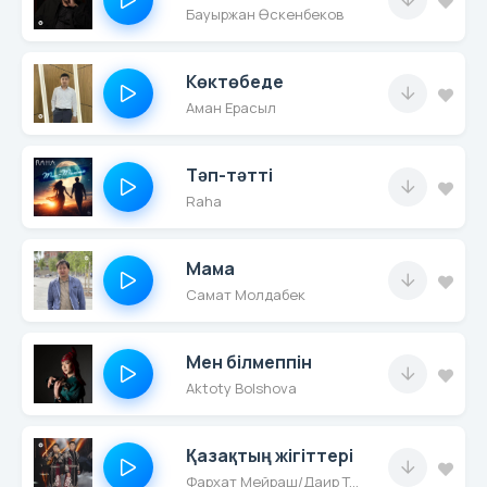
Бауыржан Өскенбеков
Көктөбеде
Аман Ерасыл
Тәп-тәтті
Raha
Мама
Самат Молдабек
Мен білмеппін
Aktoty Bolshova
Қазақтың жігіттері
Фархат Мейраш/Даир Темірғалиев