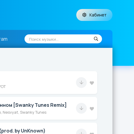
Кабинет
ram
е
YOT
нном [Swanky Tunes Remix]
 Nesvyat, Swanky Tunes
prod. by UnKnown)