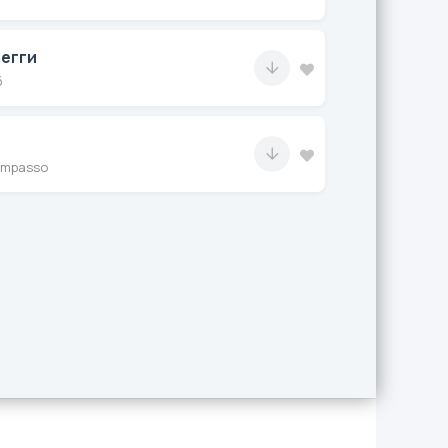
регги
б
ompasso