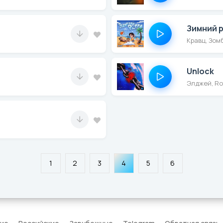
Зимний 
Кравц, Зом
Unlock
Элджей, R
1
2
3
4
5
6