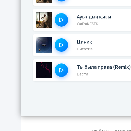
Ауылдың қызы
QARAKESEK
Циник
Нигатив
Ты была права (Remix)
Баста