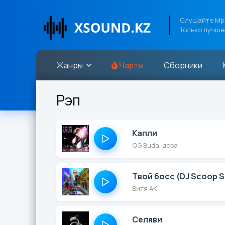
Слушайте Mp3
Только лучше
Жанры
Чарты
Сборники
Рэп
Капли
OG Buda, дора
Твой босс (DJ Scoop S
Витя АК
Селяви