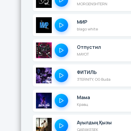
MORGENSHTERN
МИР
blago white
Отпустил
MAYOT
ФИТИЛЬ
3TERNITY, OG Buda
Мама
Кравц
Ауылдың Қызы
QARAKESEK