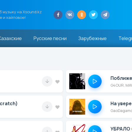
 музыку на Xsound.kz
е и хайповое!
Казахские
Русские песни
Зарубежные
Teleg
Поближ
G4OUR, MA
cratch)
На увере
GaoDagamo,
УБРАЛО (