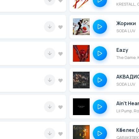
KRESTALL, C
Жорики
SODA LUV
Eazy
The Game, 
АКВАДИ
SODA LUV
Ain't Hear
Lil Pump, R
Көбелек (
QARAKESEK