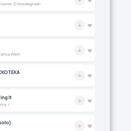
ourier, El Mondegreen
Kanye West
СКОТЕКА
ing It
onny J
solo)