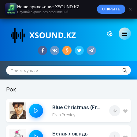
Наше приложение XSOUND.KZ
×
ОТКРЫТЬ
Слушай в фоне без ограничений
Рок
Blue Christmas (From The 1986 TV-Special ELVIS)
Elvis Presley
Белая лошадь