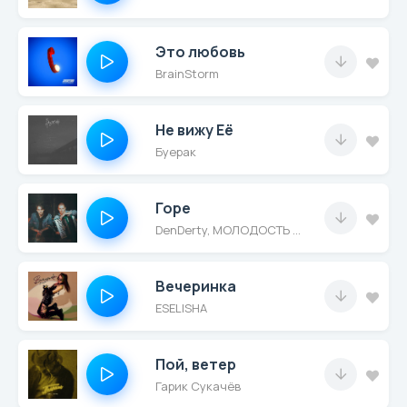
Это любовь
BrainStorm
Не вижу Её
Буерак
Горе
DenDerty, МОЛОДОСТЬ ВНУТРИ
Вечеринка
ESELISHA
Пой, ветер
Гарик Сукачёв