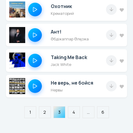
Охотник
Крематорий
Ант!
Әбдіжаппар Әлқожа
Taking Me Back
Jack White
Не верь, не бойся
Нервы
1
2
3
4
...
6