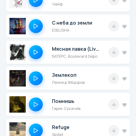
Чайф
С неба до земли
ESELISHA
Мясная лавка (Live at Roof Records)
БАТЕРС, Boulevard Depo
Землекоп
Леонид Фёдоров
Помнишь
Гарик Сукачёв
Refuge
Skillet