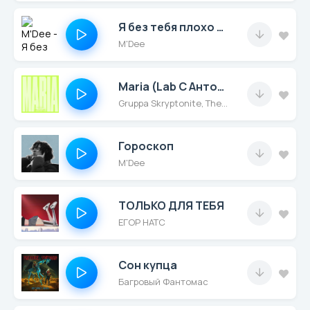
Я без тебя плохо сплю
M'Dee
Maria (Lab С Антоном Беляевым)
Gruppa Skryptonite, Therr Maitz
Гороскоп
M'Dee
ТОЛЬКО ДЛЯ ТЕБЯ
ЕГОР НАТС
Сон купца
Багровый Фантомас