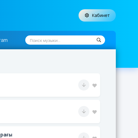
Кабинет
ram
ырағы