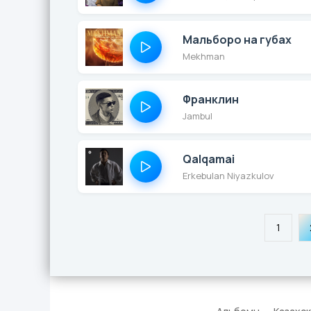
Мальборо на губах
Mekhman
Франклин
Jambul
Qalqamai
Erkebulan Niyazkulov
1