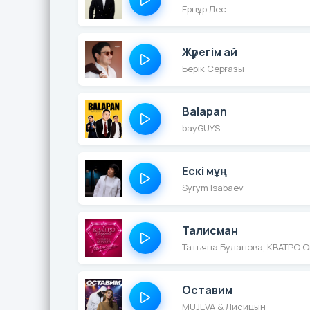
Ернұр Лес
Жүрегім ай
Берік Серғазы
Balapan
bayGUYS
Ескі мұң
Syrym Isabaev
Талисман
Татьяна Буланова, КВАТРО Or
Оставим
MUJEVA & Лисицын