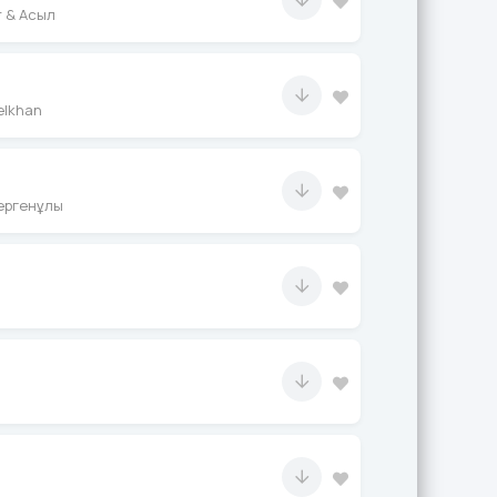
 & Асыл
elkhan
ергенұлы