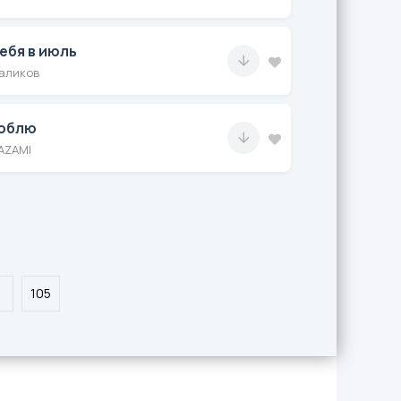
ебя в июль
аликов
люблю
AZAMI
105