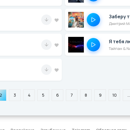
Заберу т
Дмитрий М
Я тебя 
Тайпан & N
2
3
4
5
6
7
8
9
10
...