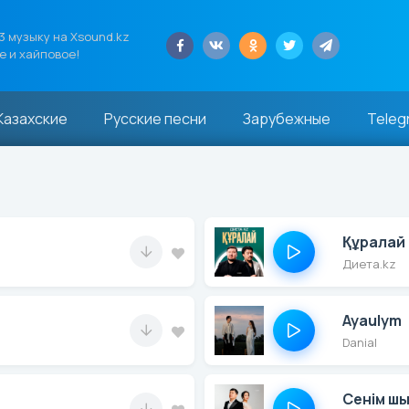
 музыку на Xsound.kz
е и хайповое!
Казахские
Русские песни
Зарубежные
Teleg
Құралай
Диета.kz
Ayaulym
Danial
Сенім ш