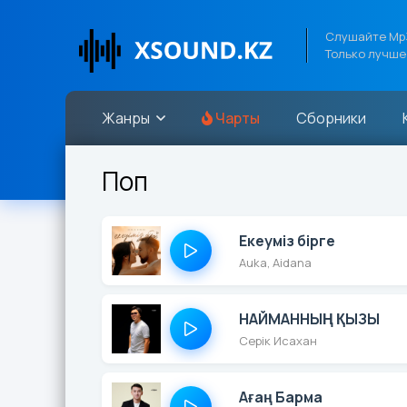
Слушайте Mp3
Только лучше
Жанры
Чарты
Сборники
Поп
Екеуміз бірге
Auka, Aidana
НАЙМАННЫҢ ҚЫЗЫ
Серік Исахан
Ағаң Барма