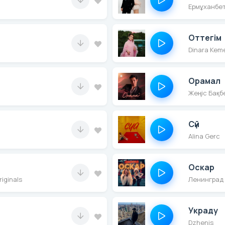
Ермұханбет
Оттегім
Dinara Kem
Орамал
Жеңіс Бақб
Сүй
Alina Gerc
Оскар
iginals
Ленинград
Украду
Dzhenis